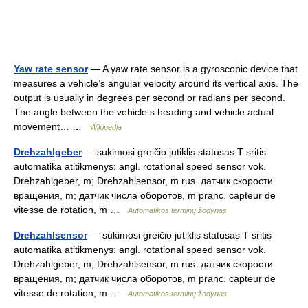
Yaw rate sensor
— A yaw rate sensor is a gyroscopic device that
measures a vehicle’s angular velocity around its vertical axis. The
output is usually in degrees per second or radians per second.
The angle between the vehicle s heading and vehicle actual
movement… …
Wikipedia
Drehzahlgeber
— sukimosi greičio jutiklis statusas T sritis
automatika atitikmenys: angl. rotational speed sensor vok.
Drehzahlgeber, m; Drehzahlsensor, m rus. датчик скорости
вращения, m; датчик числа оборотов, m pranc. capteur de
vitesse de rotation, m …
Automatikos terminų žodynas
Drehzahlsensor
— sukimosi greičio jutiklis statusas T sritis
automatika atitikmenys: angl. rotational speed sensor vok.
Drehzahlgeber, m; Drehzahlsensor, m rus. датчик скорости
вращения, m; датчик числа оборотов, m pranc. capteur de
vitesse de rotation, m …
Automatikos terminų žodynas