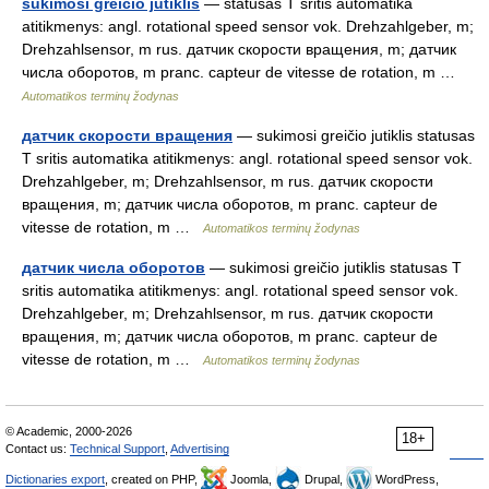
sukimosi greičio jutiklis
— statusas T sritis automatika
atitikmenys: angl. rotational speed sensor vok. Drehzahlgeber, m;
Drehzahlsensor, m rus. датчик скорости вращения, m; датчик
числа оборотов, m pranc. capteur de vitesse de rotation, m …
Automatikos terminų žodynas
датчик скорости вращения
— sukimosi greičio jutiklis statusas
T sritis automatika atitikmenys: angl. rotational speed sensor vok.
Drehzahlgeber, m; Drehzahlsensor, m rus. датчик скорости
вращения, m; датчик числа оборотов, m pranc. capteur de
vitesse de rotation, m …
Automatikos terminų žodynas
датчик числа оборотов
— sukimosi greičio jutiklis statusas T
sritis automatika atitikmenys: angl. rotational speed sensor vok.
Drehzahlgeber, m; Drehzahlsensor, m rus. датчик скорости
вращения, m; датчик числа оборотов, m pranc. capteur de
vitesse de rotation, m …
Automatikos terminų žodynas
© Academic, 2000-2026
18+
Contact us:
Technical Support
,
Advertising
Dictionaries export
, created on PHP,
Joomla,
Drupal,
WordPress,