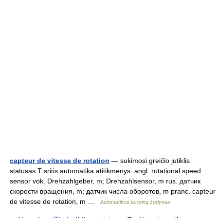
capteur de vitesse de rotation
— sukimosi greičio jutiklis
statusas T sritis automatika atitikmenys: angl. rotational speed
sensor vok. Drehzahlgeber, m; Drehzahlsensor, m rus. датчик
скорости вращения, m; датчик числа оборотов, m pranc. capteur
de vitesse de rotation, m …
Automatikos terminų žodynas