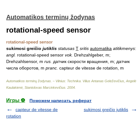
Automatikos terminų žodynas
rotational-speed sensor
rotational-speed sensor
sukimosi greičio
jutiklis
statusas
T
sritis
automatika
atitikmenys
:
angl.
rotational-speed sensor
vok.
Drehzahlgeber, m;
Drehzahlsensor, m
rus.
датчик скорости вращения, m; датчик
числа оборотов, m
pranc.
capteur de vitesse de rotation, m
Automatikos terminų žodynas. – Vilnius: Technika
.
Vilius Antanas Geleževičius, Angelė
Kaulakienė, Stanislovas Marcinkevičius
.
2004
.
Игры ⚽
Поможем написать реферат
capteur de vitesse de
sukimosi greičio jutiklis
rotation